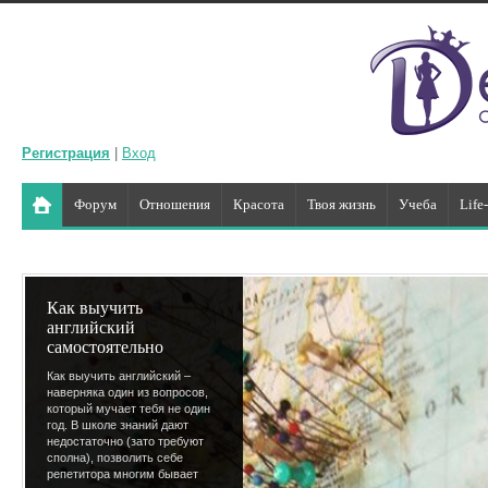
Регистрация
|
Вход
Форум
Отношения
Красота
Твоя жизнь
Учеба
Life
Как выучить
английский
самостоятельно
Как выучить английский –
наверняка один из вопросов,
который мучает тебя не один
год. В школе знаний дают
недостаточно (зато требуют
сполна), позволить себе
репетитора многим бывает