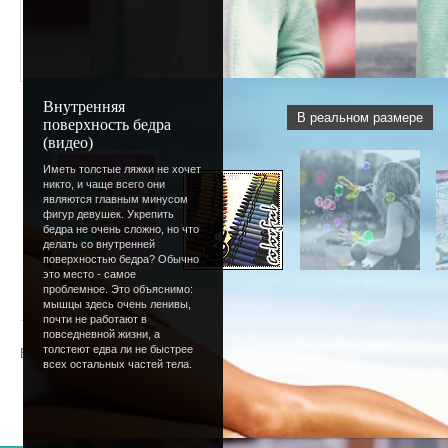
Внутренняя
В реальном размере
поверхность бедра
(видео)
Иметь толстые ляжки не хочет
никто, и чаще всего они
являются главным минусом
фигур девушек. Укрепить
бедра не очень сложно, но что
делать со внутренней
поверхностью бедра? Обычно
это место - самое
проблемное. Это объяснимо:
« Предыдущая
|
33
34
35
36
37
[
38
]
39
40
41
42
мышцы здесь очень ленивы,
почти не работают в
повседневной жизни, а
толстеют едва ли не быстрее
Всего комментариев
:
0
всех остальных частей тела.
Добавлять комментарии могут только зарегистрир
[
Регистрация
|
Вход
]