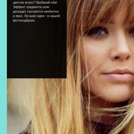
цветом волос? Выбирай оба!
Эффект градиента (или
деграде) смотрится необычно
и ярко. Лучшие идеи - в нашей
фотоподброке.