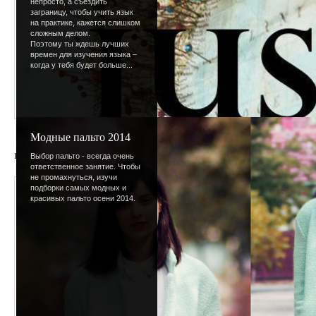
непросто, а съездить
заграницу, чтобы учить язык
на практике, кажется слишком
сложным делом.
Поэтому ты ждешь лучших
времен для изучения языка –
когда у тебя будет больше...
Модные пальто 2014
rad22
Выбор пальто - всегда очень
ответственное занятие. Чтобы
не промахнуться, изучи
Просмотров
:
625
подборки самых модных и
красивых пальто осени 2014.
Размеры
:
100x100px
Дата
:
15.09.2008
Добавил
:
Lettera
Рейтинг
:
0.0
/
0