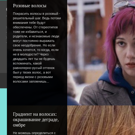
Розовые волосы
О сайте
Сообщество
Покрасить волосы в розовый -
решительный шаг. Ведь потоки
внимания тебе будут
Общая информация
обеспечены. От стереотипов
тоже не избавиться, и
родители, и незнакомые люди
Форум
Онлайн всего:
4
могут постоянно выражать
Гостей:
3
свое неодобрение. Но если
Пользователей:
1
очень хочется, то когда, если
OvechkaDolly
не в молодости? Через
двадцать лет ты не будешь
вспоминать, какой
равноперно-русый оттенок
был у твоих волос, а вот
период жизни с розовыми
Copyright Devic
волосами запомнишь...
Градиент на волосах:
окрашивание деграде,
омбре
Не можешь определиться с