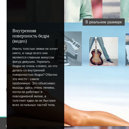
В реальном размере
Внутренняя
поверхность бедра
(видео)
Иметь толстые ляжки не хочет
никто, и чаще всего они
являются главным минусом
фигур девушек. Укрепить
бедра не очень сложно, но что
делать со внутренней
« Предыдущая
|
1
[
2
]
3
|
Следую
поверхностью бедра? Обычно
это место - самое
проблемное. Это объяснимо:
мышцы здесь очень ленивы,
Всего комментариев
:
0
почти не работают в
повседневной жизни, а
толстеют едва ли не быстрее
Добавлять комментарии могут только зарегистрир
всех остальных частей тела.
[
Регистрация
|
Вход
]
О сайте
Сообщество