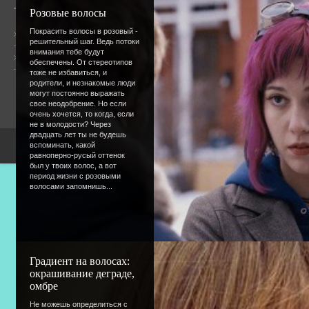
Розовые волосы
Покрасить волосы в розовый -
Общая информация
решительный шаг. Ведь потоки
внимания тебе будут
Форум
Онлайн всего:
4
обеспечены. От стереотипов
Гостей:
4
тоже не избавиться, и
Пользователей:
0
родители, и незнакомые люди
могут постоянно выражать
свое неодобрение. Но если
очень хочется, то когда, если
не в молодости? Через
двадцать лет ты не будешь
вспоминать, какой
Copyright Devic
равноперно-русый оттенок
был у твоих волос, а вот
период жизни с розовыми
волосами запомнишь...
Градиент на волосах:
окрашивание деграде,
омбре
Не можешь определиться с