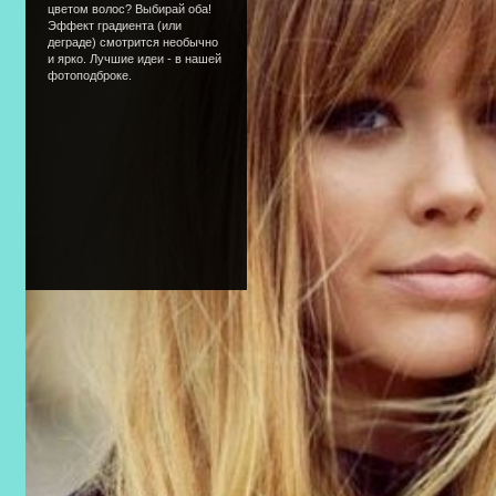
цветом волос? Выбирай оба!
Эффект градиента (или
деграде) смотрится необычно
и ярко. Лучшие идеи - в нашей
фотоподброке.