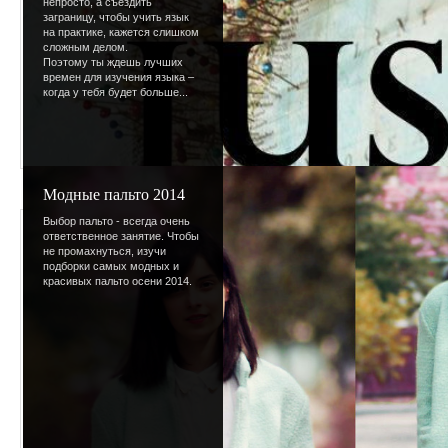
непросто, а съездить
заграницу, чтобы учить язык
на практике, кажется слишком
сложным делом.
Поэтому ты ждешь лучших
времен для изучения языка –
когда у тебя будет больше...
Модные пальто 2014
Выбор пальто - всегда очень
Просмотров
:
568
ответственное занятие. Чтобы
не промахнуться, изучи
Размеры
:
100x100px
подборки самых модных и
красивых пальто осени 2014.
Дата
:
24.03.2009
Добавил
:
BotaniQ
Рейтинг
:
0.0
/
0