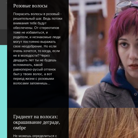
Гостей:
5
Розовые волосы
Пользователей:
0
Покрасить волосы в розовый -
решительный шаг. Ведь потоки
внимания тебе будут
обеспечены. От стереотипов
тоже не избавиться, и
родители, и незнакомые люди
Copyright Devic
могут постоянно выражать
свое неодобрение. Но если
очень хочется, то когда, если
не в молодости? Через
двадцать лет ты не будешь
вспоминать, какой
равноперно-русый оттенок
был у твоих волос, а вот
период жизни с розовыми
волосами запомнишь...
Градиент на волосах:
окрашивание деграде,
омбре
Не можешь определиться с