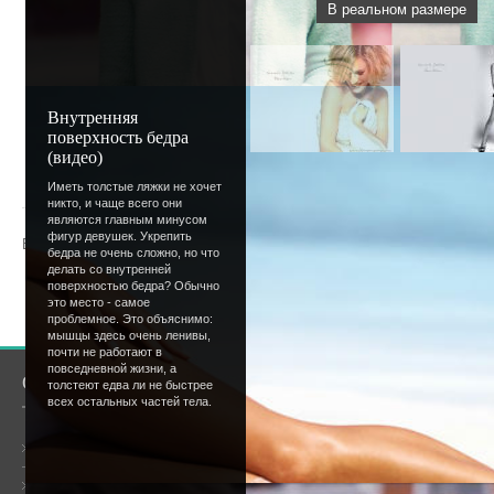
В реальном размере
Внутренняя
поверхность бедра
(видео)
« Предыдущая
| [
1
]
2
|
Следующ
Иметь толстые ляжки не хочет
никто, и чаще всего они
являются главным минусом
фигур девушек. Укрепить
Всего комментариев
:
0
бедра не очень сложно, но что
делать со внутренней
поверхностью бедра? Обычно
Добавлять комментарии могут только зарегистрир
это место - самое
[
Регистрация
|
Вход
]
проблемное. Это объяснимо:
мышцы здесь очень ленивы,
почти не работают в
повседневной жизни, а
О сайте
Сообщество
толстеют едва ли не быстрее
всех остальных частей тела.
Общая информация
Форум
Онлайн всего:
5