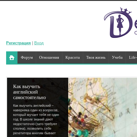
Регистрация
|
Вход
Форум
Отношения
Красота
Твоя жизнь
Учеба
Life
Как выучить
английский
самостоятельно
Как выучить английский –
наверняка один из вопросов,
который мучает тебя не один
год. В школе знаний дают
недостаточно (зато требуют
сполна), позволить себе
репетитора многим бывает