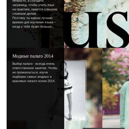
непросто, а съездить
заграницу, чтобы учить язык
на практике, кажется слишком
сложным делом.
Поэтому ты ждешь лучших
времен для изучения языка –
когда у тебя будет больше...
Модные пальто 2014
Выбор пальто - всегда очень
Просмотров
:
852
ответственное занятие. Чтобы
не промахнуться, изучи
Размеры
:
1024x768p
подборки самых модных и
красивых пальто осени 2014.
Дата
:
03.03.2007
Добавил
:
Lettera
Рейтинг
:
4.5
/
2