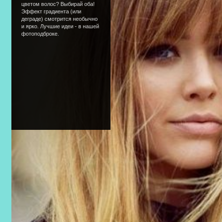
цветом волос? Выбирай оба!
Эффект градиента (или
деграде) смотрится необычно
и ярко. Лучшие идеи - в нашей
фотоподброке.