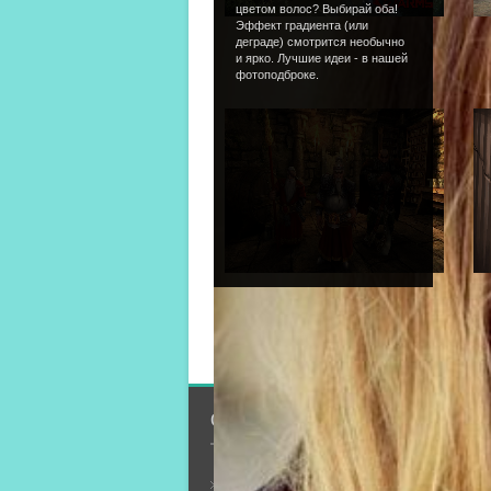
цветом волос? Выбирай оба!
Эффект градиента (или
Тест
/
25.09.2013
деграде) смотрится необычно
7
и ярко. Лучшие идеи - в нашей
фотоподброке.
Тест
/
25.09.2013
4
О сайте
Общая информация