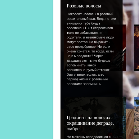
Тест
/
25.09.2013
Розовые волосы
14
Покрасить волосы в розовый -
решительный шаг. Ведь потоки
внимания тебе будут
обеспечены. От стереотипов
тоже не избавиться, и
родители, и незнакомые люди
могут постоянно выражать
свое неодобрение. Но если
очень хочется, то когда, если
не в молодости? Через
двадцать лет ты не будешь
вспоминать, какой
равноперно-русый оттенок
был у твоих волос, а вот
Тест
/
25.09.2013
период жизни с розовыми
11
волосами запомнишь...
Градиент на волосах:
окрашивание деграде,
омбре
Не можешь определиться с