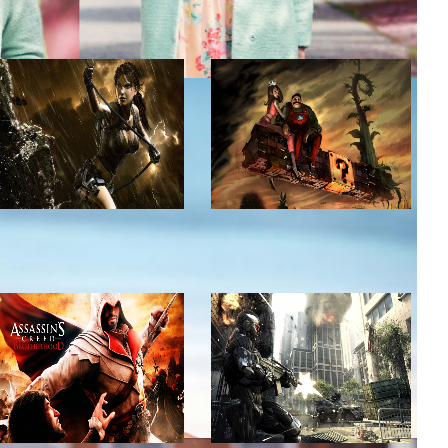
p04
N04
Тест
/
25.09.2013
Тест
/
25.09.2013
17
16