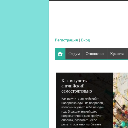
Регистрация
|
Вход
Форум
Отношения
Красота
Как выучить
английский
самостоятельно
Как выучить английский –
наверняка один из вопросов,
который мучает тебя не один
год. В школе знаний дают
недостаточно (зато требуют
сполна), позволить себе
репетитора многим бывает