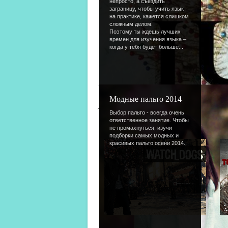
непросто, а съездить
заграницу, чтобы учить язык
на практике, кажется слишком
сложным делом.
Поэтому ты ждешь лучших
времен для изучения языка –
когда у тебя будет больше...
Модные пальто 2014
Тест
Выбор пальто - всегда очень
ответственное занятие. Чтобы
не промахнуться, изучи
подборки самых модных и
красивых пальто осени 2014.
Тест
/
25.09.2013