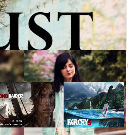
[
Добавить фотографию
]
Тест
/
25.09.2013
Тест
/
25.09.2013