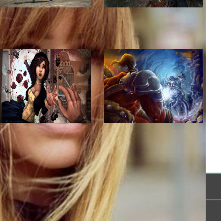
Тест
/
25.09.2013
Тест
/
25.09.2013
6
5
Тест
/
25.09.2013
Тест
/
25.09.2013
3
2
Сообщество
Помощь