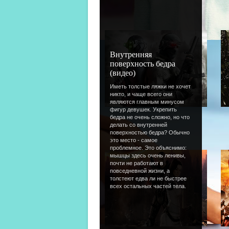
p06
Внутренняя
поверхность бедра
(видео)
Иметь толстые ляжки не хочет
никто, и чаще всего они
являются главным минусом
фигур девушек. Укрепить
Тест
/
25.09.2013
бедра не очень сложно, но что
18
делать со внутренней
поверхностью бедра? Обычно
это место - самое
проблемное. Это объяснимо:
мышцы здесь очень ленивы,
почти не работают в
повседневной жизни, а
толстеют едва ли не быстрее
всех остальных частей тела.