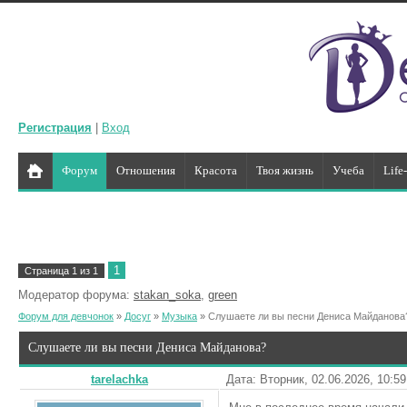
Регистрация
|
Вход
Форум
Отношения
Красота
Твоя жизнь
Учеба
Life
1
Страница
1
из
1
Модератор форума:
stakan_soka
,
green
Форум для девчонок
»
Досуг
»
Музыка
»
Слушаете ли вы песни Дениса Майданова
Слушаете ли вы песни Дениса Майданова?
tarelachka
Дата: Вторник, 02.06.2026, 10:5