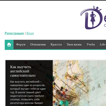
Регистрация
|
Вход
Форум
Отношения
Красота
Твоя жизнь
Учеба
Life
Как выучить
английский
самостоятельно
Как выучить английский –
наверняка один из вопросов,
который мучает тебя не один
год. В школе знаний дают
недостаточно (зато требуют
сполна), позволить себе
репетитора многим бывает