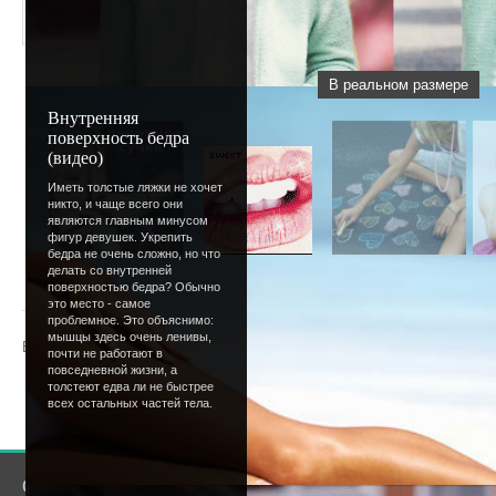
В реальном размере
Внутренняя
поверхность бедра
(видео)
Иметь толстые ляжки не хочет
никто, и чаще всего они
являются главным минусом
фигур девушек. Укрепить
бедра не очень сложно, но что
делать со внутренней
« Предыдущая
|
25
26
27
28
29
[
30
]
31
32
33
34
поверхностью бедра? Обычно
это место - самое
проблемное. Это объяснимо:
мышцы здесь очень ленивы,
Всего комментариев
:
0
почти не работают в
повседневной жизни, а
толстеют едва ли не быстрее
Добавлять комментарии могут только зарегистрир
всех остальных частей тела.
[
Регистрация
|
Вход
]
О сайте
Сообщество