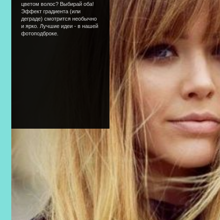
цветом волос? Выбирай оба!
Эффект градиента (или
деграде) смотрится необычно
и ярко. Лучшие идеи - в нашей
фотоподброке.