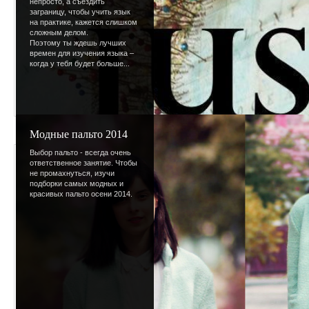
непросто, а съездить
заграницу, чтобы учить язык
на практике, кажется слишком
сложным делом.
Поэтому ты ждешь лучших
времен для изучения языка –
когда у тебя будет больше...
Модные пальто 2014
Выбор пальто - всегда очень
Просмотров
:
632
ответственное занятие. Чтобы
не промахнуться, изучи
Размеры
:
98x98px/2
подборки самых модных и
красивых пальто осени 2014.
Дата
:
09.01.2009
Добавил
:
Kamy
Рейтинг
:
0.0
/
0