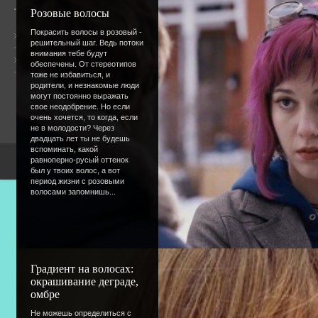
Розовые волосы
Покрасить волосы в розовый -
Общая информация
решительный шаг. Ведь потоки
внимания тебе будут
Форум
Онлайн всего:
22
обеспечены. От стереотипов
Гостей:
21
тоже не избавиться, и
Пользователей:
1
родители, и незнакомые люди
devuskakiss
могут постоянно выражать
свое неодобрение. Но если
очень хочется, то когда, если
не в молодости? Через
двадцать лет ты не будешь
вспоминать, какой
равноперно-русый оттенок
Copyright Devic
был у твоих волос, а вот
период жизни с розовыми
волосами запомнишь...
Градиент на волосах:
окрашивание деграде,
омбре
Не можешь определиться с