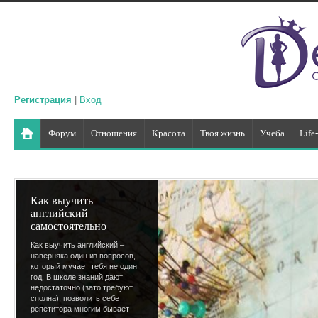
Регистрация
|
Вход
Форум
Отношения
Красота
Твоя жизнь
Учеба
Life
Как выучить
английский
самостоятельно
Как выучить английский –
наверняка один из вопросов,
который мучает тебя не один
год. В школе знаний дают
недостаточно (зато требуют
сполна), позволить себе
репетитора многим бывает