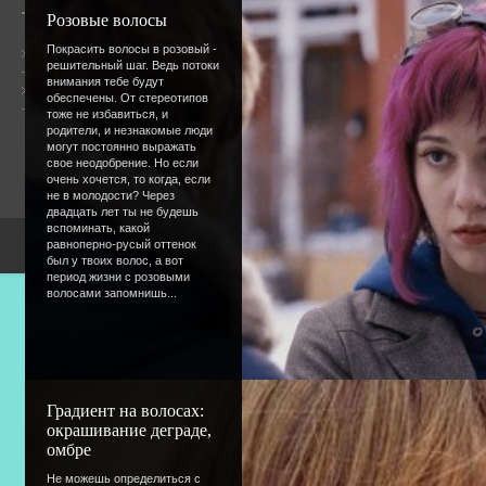
Розовые волосы
Покрасить волосы в розовый -
Общая информация
решительный шаг. Ведь потоки
внимания тебе будут
Форум
Онлайн всего:
18
обеспечены. От стереотипов
Гостей:
17
тоже не избавиться, и
Пользователей:
1
родители, и незнакомые люди
jorobowi
могут постоянно выражать
свое неодобрение. Но если
очень хочется, то когда, если
не в молодости? Через
двадцать лет ты не будешь
вспоминать, какой
равноперно-русый оттенок
Copyright Devic
был у твоих волос, а вот
период жизни с розовыми
волосами запомнишь...
Градиент на волосах:
окрашивание деграде,
омбре
Не можешь определиться с