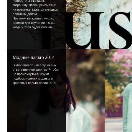
непросто, а съездить
заграницу, чтобы учить язык
на практике, кажется слишком
сложным делом.
Поэтому ты ждешь лучших
времен для изучения языка –
когда у тебя будет больше...
Модные пальто 2014
Выбор пальто - всегда очень
Просмотров
:
669
ответственное занятие. Чтобы
не промахнуться, изучи
Размеры
:
100x100px
подборки самых модных и
красивых пальто осени 2014.
Дата
:
09.01.2009
Добавил
:
Kamy
Рейтинг
:
4.7
/
3