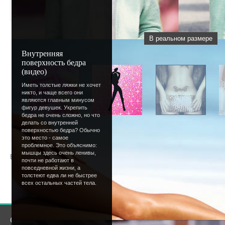
В реальном размере
Внутренняя
поверхность бедра
(видео)
Иметь толстые ляжки не хочет
никто, и чаще всего они
являются главным минусом
фигур девушек. Укрепить
бедра не очень сложно, но что
делать со внутренней
« Предыдущая
|
20
21
22
23
24
[
25
]
26
27
28
29
поверхностью бедра? Обычно
это место - самое
проблемное. Это объяснимо:
мышцы здесь очень ленивы,
Всего комментариев
:
0
почти не работают в
повседневной жизни, а
толстеют едва ли не быстрее
Добавлять комментарии могут только зарегистрир
всех остальных частей тела.
[
Регистрация
|
Вход
]
О сайте
Сообщество