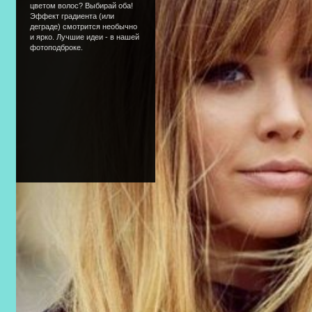
цветом волос? Выбирай оба!
Эффект градиента (или
деграде) смотрится необычно
и ярко. Лучшие идеи - в нашей
фотоподброке.