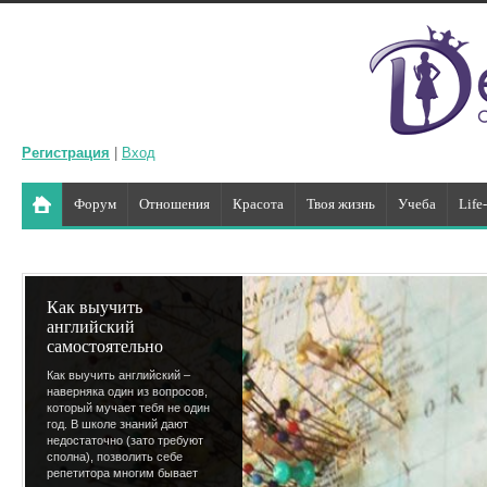
Регистрация
|
Вход
Форум
Отношения
Красота
Твоя жизнь
Учеба
Life
Как выучить
английский
самостоятельно
Как выучить английский –
наверняка один из вопросов,
который мучает тебя не один
год. В школе знаний дают
недостаточно (зато требуют
сполна), позволить себе
репетитора многим бывает