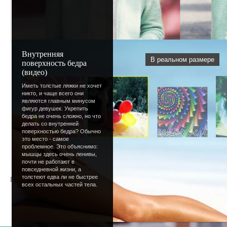
Внутренняя
В реальном размере
поверхность бедра
(видео)
Иметь толстые ляжки не хочет
никто, и чаще всего они
являются главным минусом
фигур девушек. Укрепить
бедра не очень сложно, но что
делать со внутренней
поверхностью бедра? Обычно
это место - самое
проблемное. Это объяснимо:
« Предыдущая
|
50
51
52
53
54
[
55
]
56
57
58
59
мышцы здесь очень ленивы,
почти не работают в
повседневной жизни, а
толстеют едва ли не быстрее
Всего комментариев
:
0
всех остальных частей тела.
Добавлять комментарии могут только зарегистрир
[
Регистрация
|
Вход
]