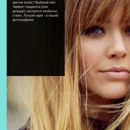
цветом волос? Выбирай оба!
Эффект градиента (или
деграде) смотрится необычно
и ярко. Лучшие идеи - в нашей
фотоподброке.