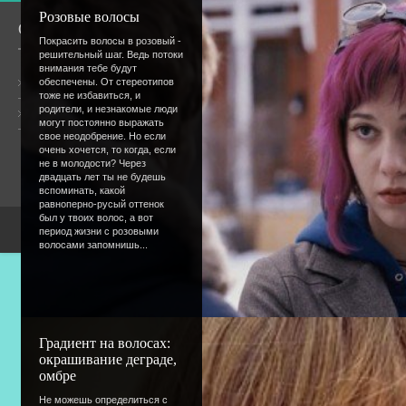
Розовые волосы
О сайте
Сообщество
Покрасить волосы в розовый -
решительный шаг. Ведь потоки
внимания тебе будут
Общая информация
обеспечены. От стереотипов
тоже не избавиться, и
родители, и незнакомые люди
Форум
Онлайн всего:
6
могут постоянно выражать
Гостей:
6
свое неодобрение. Но если
Пользователей:
0
очень хочется, то когда, если
не в молодости? Через
двадцать лет ты не будешь
вспоминать, какой
равноперно-русый оттенок
был у твоих волос, а вот
Copyright Devic
период жизни с розовыми
волосами запомнишь...
Градиент на волосах:
окрашивание деграде,
омбре
Не можешь определиться с