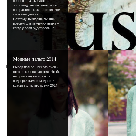
непросто, а съездить
заграницу, чтобы учить язык
на практике, кажется слишком
сложным делом.
Поэтому ты ждешь лучших
времен для изучения языка –
когда у тебя будет больше...
Модные пальто 2014
b0fe3b3bf7a9
Выбор пальто - всегда очень
ответственное занятие. Чтобы
не промахнуться, изучи
Просмотров
:
613
подборки самых модных и
красивых пальто осени 2014.
Размеры
:
150x150px
Дата
:
15.09.2008
Добавил
:
Lettera
Рейтинг
:
0.0
/
0