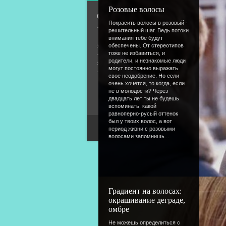
Розовые волосы
О сайте
Покрасить волосы в розовый -
решительный шаг. Ведь потоки
внимания тебе будут
Общая информация
обеспечены. От стереотипов
тоже не избавиться, и
родители, и незнакомые люди
Форум
могут постоянно выражать
свое неодобрение. Но если
очень хочется, то когда, если
не в молодости? Через
двадцать лет ты не будешь
вспоминать, какой
равноперно-русый оттенок
был у твоих волос, а вот
период жизни с розовыми
волосами запомнишь...
Градиент на волосах:
окрашивание деграде,
омбре
Не можешь определиться с