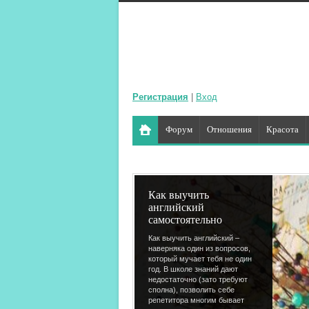
Регистрация
|
Вход
Форум
Отношения
Красота
Как выучить
английский
самостоятельно
Как выучить английский –
наверняка один из вопросов,
который мучает тебя не один
год. В школе знаний дают
недостаточно (зато требуют
сполна), позволить себе
репетитора многим бывает