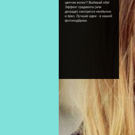
цветом волос? Выбирай оба!
Эффект градиента (или
деграде) смотрится необычно
и ярко. Лучшие идеи - в нашей
фотоподброке.