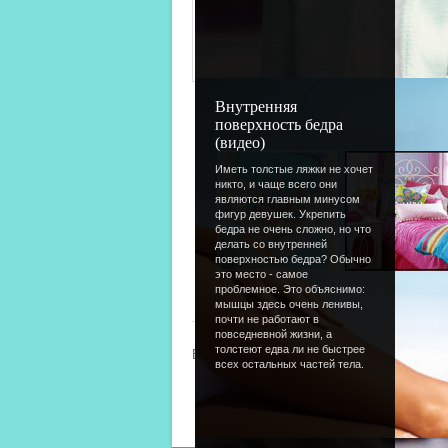
Внутренняя
поверхность бедра
(видео)
Иметь толстые ляжки не хочет
никто, и чаще всего они
являются главным минусом
фигур девушек. Укрепить
бедра не очень сложно, но что
делать со внутренней
поверхностью бедра? Обычно
это место - самое
проблемное. Это объяснимо:
« Предыдущая
|
46
мышцы здесь очень ленивы,
почти не работают в
повседневной жизни, а
толстеют едва ли не быстрее
Всего комментариев
:
0
всех остальных частей тела.
Добавлять комментарии