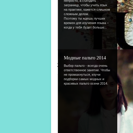
непросто, а съездить
заграницу, чтобы учить язык
на практике, кажется слишком
сложным делом.
Поэтому ты ждешь лучших
времен для изучения языка –
когда у тебя будет больше...
Модные пальто 2014
228b1c5194ef1a0ea681ff18cca0cc
Выбор пальто - всегда очень
ответственное занятие. Чтобы
не промахнуться, изучи
подборки самых модных и
красивых пальто осени 2014.