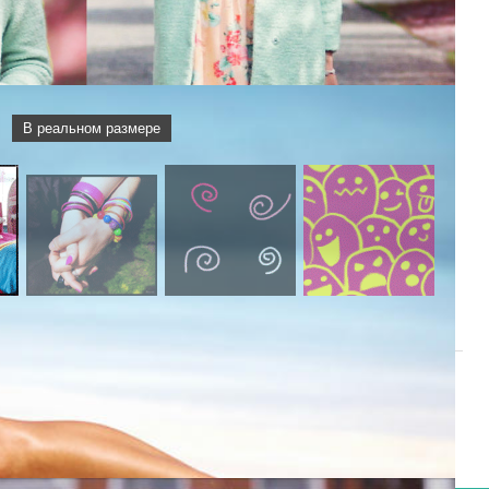
В реальном размере
47
48
49
50
[
51
]
52
53
54
55
56
|
Следующая »
 могут только зарегистрированные пользователи.
[
Регистрация
|
Вход
]