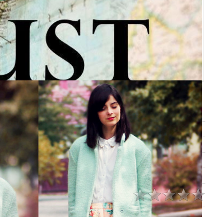
7b
Просмотров
:
653
Размеры
:
120x120px/36.6Kb
Дата
:
15.09.2008
Добавил
:
Lettera
Рейтинг
:
0.0
/
0