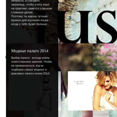
непросто, а съездить
заграницу, чтобы учить язык
на практике, кажется слишком
сложным делом.
Поэтому ты ждешь лучших
времен для изучения языка –
когда у тебя будет больше...
Модные пальто 2014
Сара-Джесика Паркер
Выбор пальто - всегда очень
ответственное занятие. Чтобы
не промахнуться, изучи
подборки самых модных и
красивых пальто осени 2014.
Сара-Джесика Паркер
/
03.03.2007
Сара-Джесика Паркер
/
03.03.2007