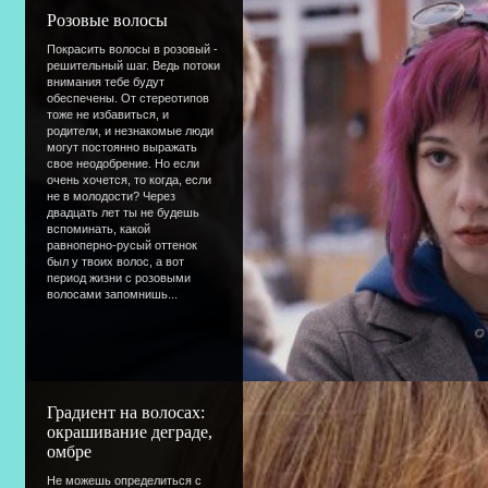
Розовые волосы
Покрасить волосы в розовый -
решительный шаг. Ведь потоки
внимания тебе будут
обеспечены. От стереотипов
тоже не избавиться, и
родители, и незнакомые люди
могут постоянно выражать
свое неодобрение. Но если
очень хочется, то когда, если
не в молодости? Через
двадцать лет ты не будешь
вспоминать, какой
равноперно-русый оттенок
был у твоих волос, а вот
период жизни с розовыми
волосами запомнишь...
Градиент на волосах:
окрашивание деграде,
омбре
Не можешь определиться с