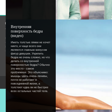
О сайте
Сообщество
Внутренняя
поверхность бедра
(видео)
Общая информация
Иметь толстые ляжки не хочет
никто, и чаще всего они
Форум
Онлайн всего:
9
являются главным минусом
Гостей:
8
фигур девушек. Укрепить
Пользователей:
1
бедра не очень сложно, но что
kolyasenk
делать со внутренней
поверхностью бедра? Обычно
это место - самое
проблемное. Это объяснимо:
мышцы здесь очень ленивы,
почти не работают в
Copyright Devic
повседневной жизни, а
толстеют едва ли не быстрее
всех остальных частей тела.