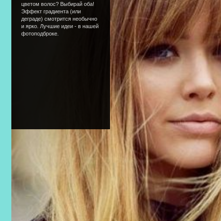
цветом волос? Выбирай оба!
Эффект градиента (или
деграде) смотрится необычно
и ярко. Лучшие идеи - в нашей
фотоподброке.