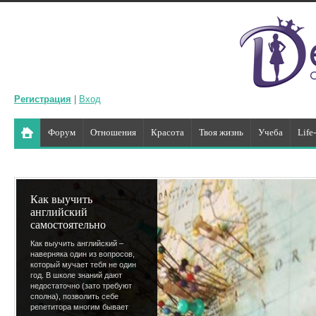
Регистрация
|
Вход
Форум
Отношения
Красота
Твоя жизнь
Учеба
Life
Как выучить
английский
самостоятельно
Как выучить английский –
наверняка один из вопросов,
который мучает тебя не один
год. В школе знаний дают
недостаточно (зато требуют
сполна), позволить себе
репетитора многим бывает