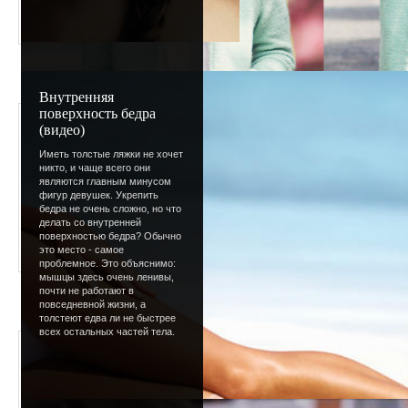
Внутренняя
Очки и Макияж
поверхность бедра
(видео)
Добавлено - 14.03.2009 / Автор
Иметь толстые ляжки не хочет
никто, и чаще всего они
являются главным минусом
фигур девушек. Укрепить
бедра не очень сложно, но что
делать со внутренней
поверхностью бедра? Обычно
это место - самое
проблемное. Это объяснимо:
мышцы здесь очень ленивы,
почти не работают в
повседневной жизни, а
толстеют едва ли не быстрее
всех остальных частей тела.
Меню для красивой
Добавлено - 08.02.2009 / Автор