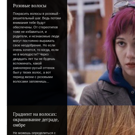
Розовые волосы
Покрасить волосы в розовый -
решительный шаг. Ведь потоки
внимания тебе будут
обеспечены. От стереотипов
тоже не избавиться, и
родители, и незнакомые люди
могут постоянно выражать
свое неодобрение. Но если
очень хочется, то когда, если
Веснушки - избавля
не в молодости? Через
двадцать лет ты не будешь
вспоминать, какой
Добавлено - 26.01.2009 / Автор
равноперно-русый оттенок
был у твоих волос, а вот
период жизни с розовыми
волосами запомнишь...
Градиент на волосах:
окрашивание деграде,
омбре
Макияж губ
Не можешь определиться с