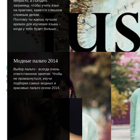
непросто, а съездить
заграницу, чтобы учить язык
на практике, кажется слишком
сложным делом.
Поэтому ты ждешь лучших
времен для изучения языка –
когда у тебя будет больше...
Модные пальто 2014
Главная
»
Статьи
» Красота
Выбор пальто - всегда очень
ответственное занятие. Чтобы
В категории материалов
:
73
не промахнуться, изучи
Показано материалов
:
51-60
подборки самых модных и
красивых пальто осени 2014.
Сортировать по
:
Дате
·
Названию
·
Рейтингу
·
Комментариям
·
Прос
25 фактов о волосах
Добавлено - 15.03.2009 / Автор