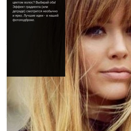
цветом волос? Выбирай оба!
Добавлено - 19.01.2009 / Автор
Эффект градиента (или
деграде) смотрится необычно
и ярко. Лучшие идеи - в нашей
фотоподброке.
Подводим глаза
Добавлено - 29.12.2008 / Автор