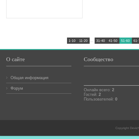
...
1-10
11-20
31-40
41-50
51-60
61-
О сайте
Сообщество
Общая информация
Форум
Онлайн всего:
2
Гостей:
2
Пользователей:
0
Copyright Devic