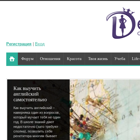
Регистрация
|
Вход
Форум
Отношения
Красота
Твоя жизнь
Учеба
Life
Как выучить
английский
самостоятельно
Как выучить английский –
наверняка один из вопросов,
который мучает тебя не один
год. В школе знаний дают
недостаточно (зато требуют
сполна), позволить себе
репетитора многим бывает